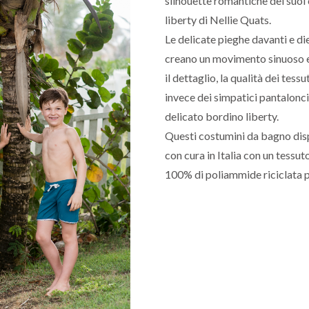
silhouette romantiche dei suoi 
liberty di Nellie Quats.
Le delicate pieghe davanti e die
creano un movimento sinuoso e 
il dettaglio, la qualità dei tessu
invece dei simpatici pantalonci
delicato bordino liberty.
Questi costumini da bagno dispo
con cura in Italia con un tessut
100% di poliammide riciclata p