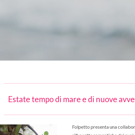
Estate tempo di mare e di nuove avv
Folpetto presenta una collabor