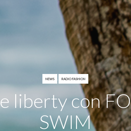
NEWS
,
RADIO FASHION
te liberty con 
SWIM