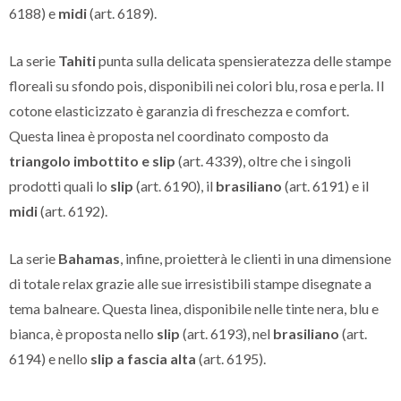
6188) e
midi
(art. 6189).
La serie
Tahiti
punta sulla delicata spensieratezza delle stampe
floreali su sfondo pois, disponibili nei colori blu, rosa e perla. Il
cotone elasticizzato è garanzia di freschezza e comfort.
Questa linea è proposta nel coordinato composto da
triangolo imbottito e slip
(art. 4339), oltre che i singoli
prodotti quali lo
slip
(art. 6190), il
brasiliano
(art. 6191) e il
midi
(art. 6192).
La serie
Bahamas
, infine, proietterà le clienti in una dimensione
di totale relax grazie alle sue irresistibili stampe disegnate a
tema balneare. Questa linea, disponibile nelle tinte nera, blu e
bianca, è proposta nello
slip
(art. 6193), nel
brasiliano
(art.
6194) e nello
slip a fascia alta
(art. 6195).