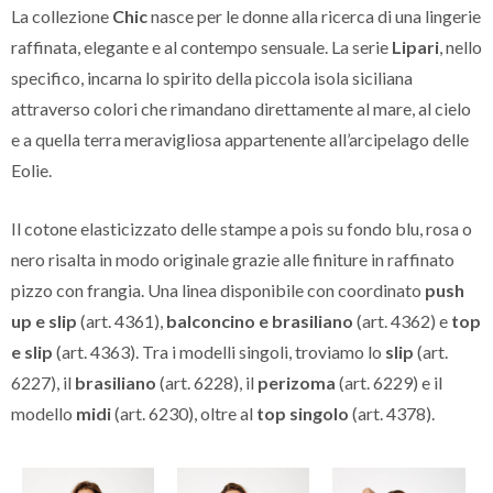
La collezione
Chic
nasce per le donne alla ricerca di una lingerie
raffinata, elegante e al contempo sensuale. La serie
Lipari
, nello
specifico, incarna lo spirito della piccola isola siciliana
attraverso colori che rimandano direttamente al mare, al cielo
e a quella terra meravigliosa appartenente all’arcipelago delle
Eolie.
Il cotone elasticizzato delle stampe a pois su fondo blu, rosa o
nero risalta in modo originale grazie alle finiture in raffinato
pizzo con frangia. Una linea disponibile con coordinato
push
up e slip
(art. 4361),
balconcino e brasiliano
(art. 4362) e
top
e slip
(art. 4363). Tra i modelli singoli, troviamo lo
slip
(art.
6227), il
brasiliano
(art. 6228), il
perizoma
(art. 6229) e il
modello
midi
(art. 6230), oltre al
top singolo
(art. 4378).