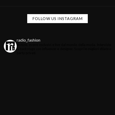
FOLLOW US INSTAGRAM
radio_fashion
Notizie, eventi esclusivi e live dal mondo della moda.
Interviste
& backstage con influencer e designer.
Scopri le migliori sfilate e
party privati.