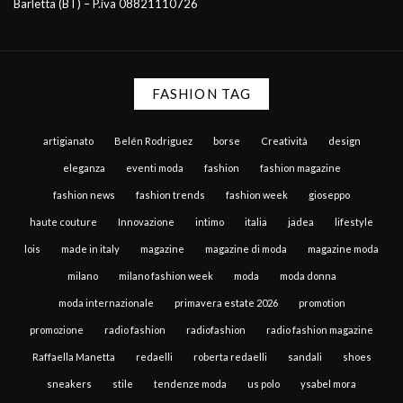
Barletta (BT) – P.iva 08821110726
FASHION TAG
artigianato
Belén Rodriguez
borse
Creatività
design
eleganza
eventi moda
fashion
fashion magazine
fashion news
fashion trends
fashion week
gioseppo
haute couture
Innovazione
intimo
italia
jadea
lifestyle
lois
made in italy
magazine
magazine di moda
magazine moda
milano
milano fashion week
moda
moda donna
moda internazionale
primavera estate 2026
promotion
promozione
radio fashion
radiofashion
radio fashion magazine
Raffaella Manetta
redaelli
roberta redaelli
sandali
shoes
sneakers
stile
tendenze moda
us polo
ysabel mora